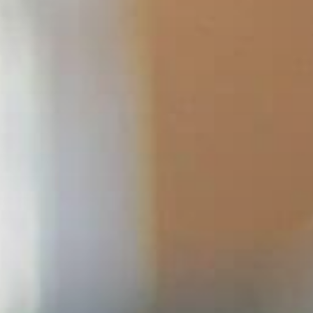
Deoarece site-ul mobil a fost construit cu HTML5, vă
puteți aștepta să aveți o experiență similară cu jucătorii
care utilizează computere standard.
Aparate casino online
Klarna Online Cazinouri
De aceea vă recomandăm întotdeauna să jucați blackjack clasic.
777 Cazinou Online
Să ne uităm pe scurt la unele dintre aceste jocuri cu boluri, apoi
să evidențiem promoțiile noastre preferate care vă vor ajuta să
câștigați și mai mulți bani atunci când pariați pe acele jocuri.
Betano Casino Bonus Fara Depunere