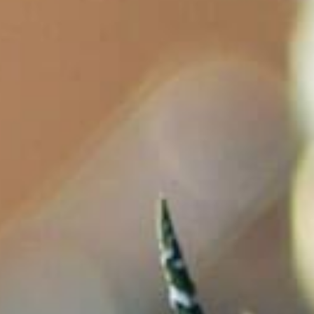
a să câștigați și mai mulți bani atunci când pariați pe acele