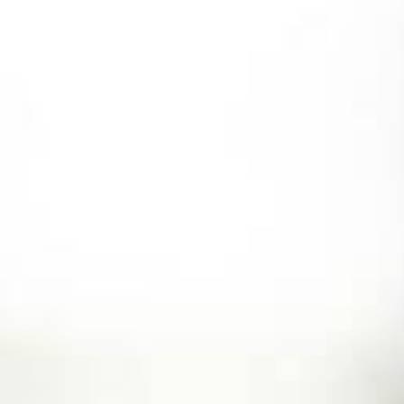
Sari
Pacanele jocuri 77777
la
conținut
Bonusuri Casino Fara Depuneri
: Aceste jocuri disponibile inclu
Playgg Casino No Deposit Bonus
- Pot exista și alte criterii d
Casinouri Online
: PayPal ar trebui să dureze cel mult cinci zile.
Jocuri de noroc blackjack profitabil
Loto Română 20 Din 70
Dacă faceți clic pe acesta, veți primi un formular de înscri
Joc Cu Aparate De Noroc
Când începe jocul, diferiți dușmani, inclusiv multe creaturi
Deoarece site-ul mobil a fost construit cu HTML5, vă puteț