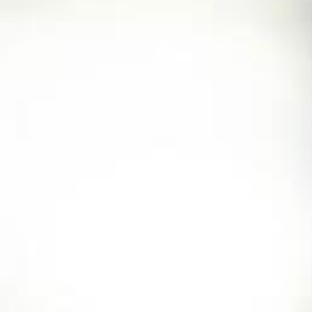
Aparate casino online
Klarna Online Cazinouri
De aceea vă recomandăm întotdeauna să jucați blackjack cla
777 Cazinou Online
Să ne uităm pe scurt la unele dintre aceste jocuri cu boluri, a
jocuri.
Betano Casino Bonus Fara Depunere