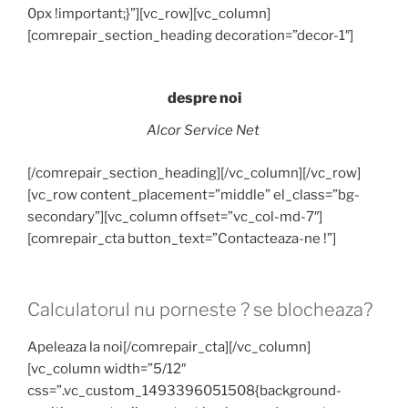
0px !important;}”][vc_row][vc_column]
[comrepair_section_heading decoration=”decor-1″]
despre noi
Alcor Service Net
[/comrepair_section_heading][/vc_column][/vc_row]
[vc_row content_placement=”middle” el_class=”bg-
secondary”][vc_column offset=”vc_col-md-7″]
[comrepair_cta button_text=”Contacteaza-ne !”]
Calculatorul nu porneste ? se blocheaza?
Apeleaza la noi[/comrepair_cta][/vc_column]
[vc_column width=”5/12″
css=”.vc_custom_1493396051508{background-