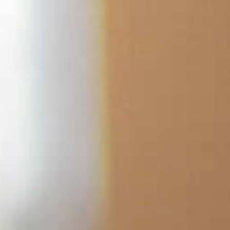
Sari
Pacanele jocuri 77777
la
conținut
Bonusuri Casino Fara Depuneri
: Aceste jocuri disponibile includ
un poker, blackjack, sloturi, și chiar ruleta.
Playgg Casino No Deposit Bonus
- Pot exista și alte criterii de
luat în considerare.
Casinouri Online
: PayPal ar trebui să dureze cel mult cinci zile.
Jocuri de noroc blackjack profitabil
Loto Română 20 Din 70
Dacă faceți clic pe acesta, veți primi un formular de
înscriere.
Joc Cu Aparate De Noroc
Când începe jocul, diferiți dușmani, inclusiv multe
creaturi strigoi, vor începe să meargă de-a lungul grilei
menționate.