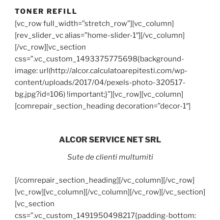
TONER REFILL
[vc_row full_width=”stretch_row”][vc_column]
[rev_slider_vc alias=”home-slider-1″][/vc_column]
[/vc_row][vc_section
css=”.vc_custom_1493375775698{background-
image: url(http://alcor.calculatoarepitesti.com/wp-
content/uploads/2017/04/pexels-photo-320517-
bg.jpg?id=106) !important;}”][vc_row][vc_column]
[comrepair_section_heading decoration=”decor-1″]
ALCOR SERVICE NET SRL
Sute de clienti multumiti
[/comrepair_section_heading][/vc_column][/vc_row]
[vc_row][vc_column][/vc_column][/vc_row][/vc_section]
[vc_section
css=”.vc_custom_1491950498217{padding-bottom: