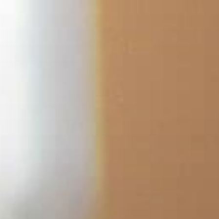
Sari
Pacanele jocuri 77777
la
conținut
Bonusuri Casino Fara Depuneri
: Aceste jocuri disponibile includ
un poker, blackjack, sloturi, și chiar ruleta.
Playgg Casino No Deposit Bonus
- Pot exista și alte criterii de
luat în considerare.
Casinouri Online
: PayPal ar trebui să dureze cel mult cinci zile.
Jocuri de noroc blackjack profitabil
Loto Română 20 Din 70
Dacă faceți clic pe acesta, veți primi un formular de
înscriere.
Joc Cu Aparate De Noroc
Când începe jocul, diferiți dușmani, inclusiv multe
creaturi strigoi, vor începe să meargă de-a lungul grilei
menționate.