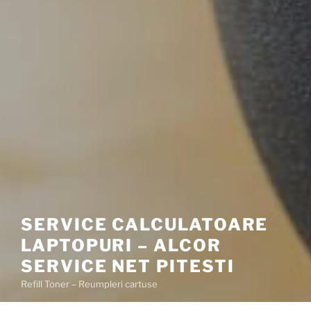
SERVICE CALCULATOARE
LAPTOPURI – ALCOR
SERVICE NET PITESTI
Refill Toner – Reumpleri cartuse