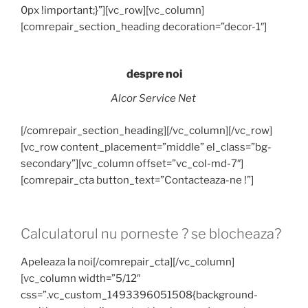
0px !important;}”][vc_row][vc_column]
[comrepair_section_heading decoration=”decor-1″]
despre noi
Alcor Service Net
[/comrepair_section_heading][/vc_column][/vc_row]
[vc_row content_placement=”middle” el_class=”bg-
secondary”][vc_column offset=”vc_col-md-7″]
[comrepair_cta button_text=”Contacteaza-ne !”]
Calculatorul nu porneste ? se blocheaza?
Apeleaza la noi[/comrepair_cta][/vc_column]
[vc_column width=”5/12″
css=”.vc_custom_1493396051508{background-