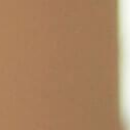
lizează computere standard.