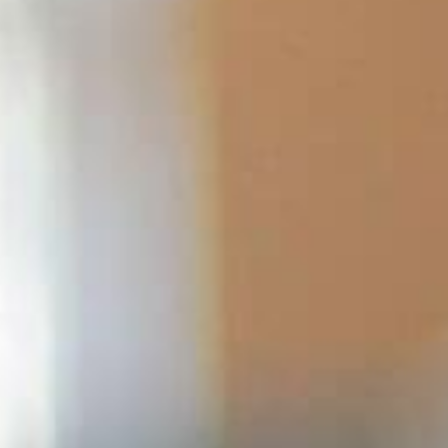
sic.
poi să evidențiem promoțiile noastre preferate care vă vor ajut