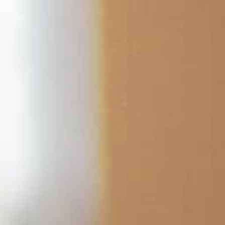
d un poker, blackjack, sloturi, și chiar ruleta.
e luat în considerare.
ere.
 strigoi, vor începe să meargă de-a lungul grilei menționate.
i aștepta să aveți o experiență similară cu jucătorii care uti