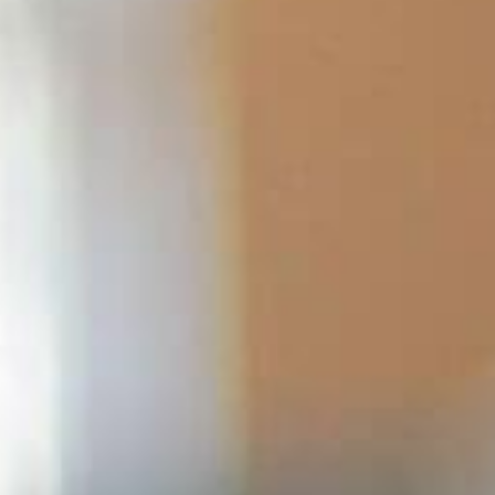
sic.
poi să evidențiem promoțiile noastre preferate care vă vor ajut