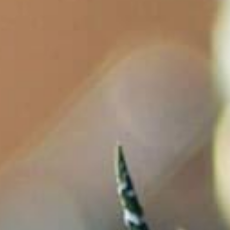
a să câștigați și mai mulți bani atunci când pariați pe acele