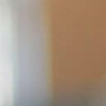
mod De redare demo furnizat de operator.
Unele sloturi, listate ca sloturi premium în termeni și
condiții, contribuie cu 75% la cerințele de pariere în loc
de cele 100 complete%.
Jocuri online gratis cele mai bune slot
Bonus Fara Depunere Cazino
Aceasta acoperă noua înregistrare a contului, depunerea de
fonduri prin PayPal, jocuri și, în cele din urmă, retragerea
oricăror câștiguri.
Jocuri De Păcănele Blueprint Online Gratis
Bovada Poker a fost pionierul modelului de poker recreativ.
Online Casino Litecoin Romania