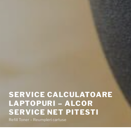
SERVICE CALCULATOARE
LAPTOPURI – ALCOR
SERVICE NET PITESTI
Refill Toner – Reumpleri cartuse