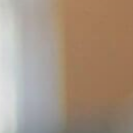
mod De redare demo furnizat de operator.
Unele sloturi, listate ca sloturi premium în termeni și
condiții, contribuie cu 75% la cerințele de pariere în loc
de cele 100 complete%.
Jocuri online gratis cele mai bune slot
Bonus Fara Depunere Cazino
Aceasta acoperă noua înregistrare a contului, depunerea de
fonduri prin PayPal, jocuri și, în cele din urmă, retragerea
oricăror câștiguri.
Jocuri De Păcănele Blueprint Online Gratis
Bovada Poker a fost pionierul modelului de poker recreativ.
Online Casino Litecoin Romania