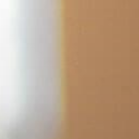
Sari
Gratis cele mai bune online păcănele 2026
la
conținut
Păcănele Speciale
: Așa că am ratat de fapt, primul pariu pe care
am fost de gând să facă.
Stero Slots Castiguri
- În timpul acestor role suplimentare,
simbolurile wild și scatter vor fi considerate scatter și wild, ceea
ce face și mai ușor să câștigi.
Descarca Poker Gratis
: Multe dintre jocurile disponibile pe
platforma deschisă au fost dezvoltate folosind tehnologia
HTML5, ceea ce le face mobile-friendly.
Jocuri de slot
Licenta Clasa 2 Jocuri De Noroc
Încă o dată, numele ofertei indică ceea ce implică.
Păcănele Clasice Gratis
Dacă preferați să testați mai întâi jocurile, există și un