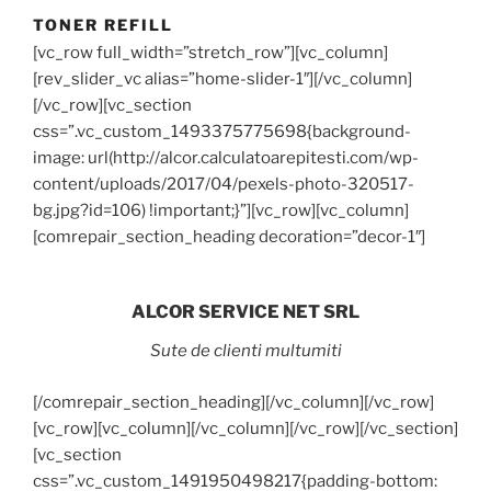
TONER REFILL
[vc_row full_width=”stretch_row”][vc_column]
[rev_slider_vc alias=”home-slider-1″][/vc_column]
[/vc_row][vc_section
css=”.vc_custom_1493375775698{background-
image: url(http://alcor.calculatoarepitesti.com/wp-
content/uploads/2017/04/pexels-photo-320517-
bg.jpg?id=106) !important;}”][vc_row][vc_column]
[comrepair_section_heading decoration=”decor-1″]
ALCOR SERVICE NET SRL
Sute de clienti multumiti
[/comrepair_section_heading][/vc_column][/vc_row]
[vc_row][vc_column][/vc_column][/vc_row][/vc_section]
[vc_section
css=”.vc_custom_1491950498217{padding-bottom: